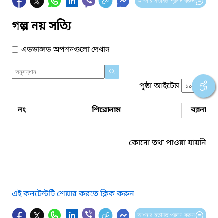
আপনার মতামত প্রদান করুন
গল্প নয় সত্যি
এডভান্সড অপশনগুলো দেখান
পৃষ্ঠা আইটেম
নং
শিরোনাম
ব্যানার 
কোনো তথ্য পাওয়া যায়নি।
এই কনটেন্টটি শেয়ার করতে ক্লিক করুন
আপনার মতামত প্রদান করুন