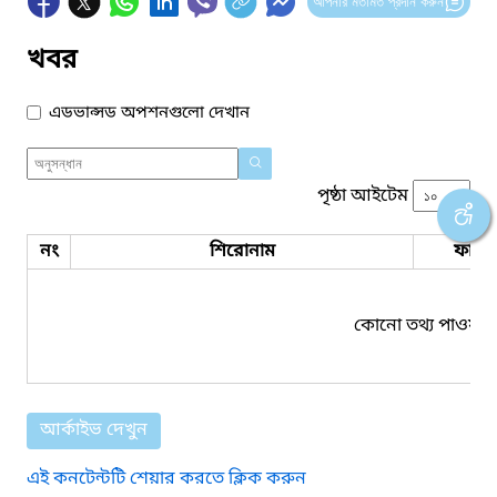
আপনার মতামত প্রদান করুন
খবর
এডভান্সড অপশনগুলো দেখান
পৃষ্ঠা আইটেম
নং
শিরোনাম
ফাইল
কোনো তথ্য পাওয়া য
আর্কাইভ দেখুন
এই কনটেন্টটি শেয়ার করতে ক্লিক করুন