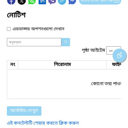
আপনার মতামত প্রদান করুন
নোটিশ
এডভান্সড অপশনগুলো দেখান
পৃষ্ঠা আইটেম
নং
শিরোনাম
ফাইল সম
কোনো তথ্য পাওয়া য
আর্কাইভ দেখুন
এই কনটেন্টটি শেয়ার করতে ক্লিক করুন